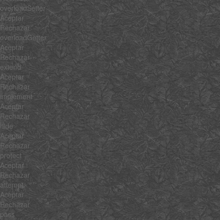
overloadSetter
Aceptar
Rechazar
overloadGetter
Aceptar
Rechazar
extend
Aceptar
Rechazar
implement
Aceptar
Rechazar
hide
Aceptar
Rechazar
protect
Aceptar
Rechazar
attempt
Aceptar
Rechazar
pass