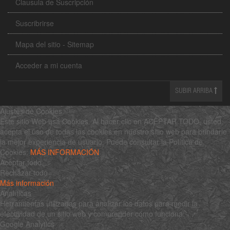
Clausula de Suscripción
Suscribrirse
Mapa del sitio - Sitemap
Acceder a mi cuenta
SUBIR ARRIBA
Ajustes de Cookies
Este sitio Web usa Cookies. Al hacer clic en ACEPTAR TODO, usted
acepta el uso de todas las cookies en nuestro sitio web para brindarle
la mejor experiencia de usuario. Puede consultar la Política de
Cookies:
MÁS INFORMACIÓN
Aceptar todo
Rechazar todo
Más información
Analíticas
Herramientas utilizadas para analizar los datos para medir la
efectividad de un sitio web y comprender cómo funciona.
Google Analytics