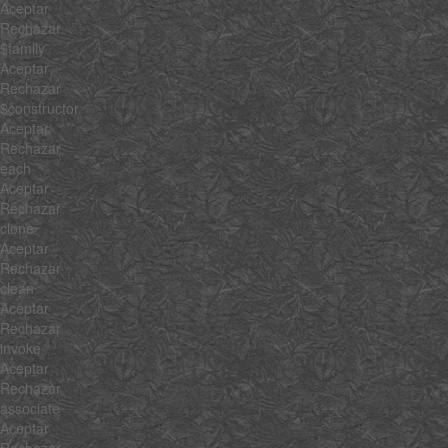
Aceptar
Rechazar
$family
Aceptar
Rechazar
$constructor
Aceptar
Rechazar
each
Aceptar
Rechazar
clone
Aceptar
Rechazar
clean
Aceptar
Rechazar
invoke
Aceptar
Rechazar
associate
Aceptar