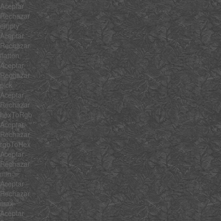
Aceptar
Rechazar
empty
Aceptar
Rechazar
flatten
Aceptar
Rechazar
pick
Aceptar
Rechazar
hexToRgb
Aceptar
Rechazar
rgbToHex
Aceptar
Rechazar
min
Aceptar
Rechazar
max
Aceptar