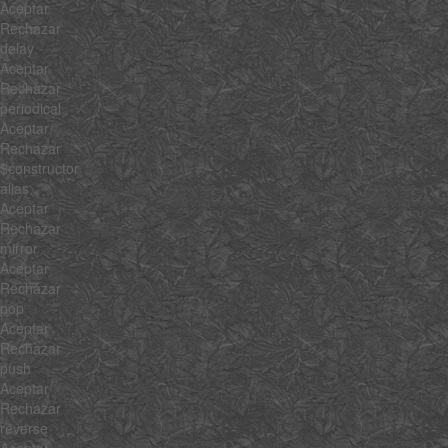
Aceptar
Rechazar
delay
Aceptar
Rechazar
periodical
Aceptar
Rechazar
$constructor
alias
Aceptar
Rechazar
mirror
Aceptar
Rechazar
pop
Aceptar
Rechazar
push
Aceptar
Rechazar
reverse