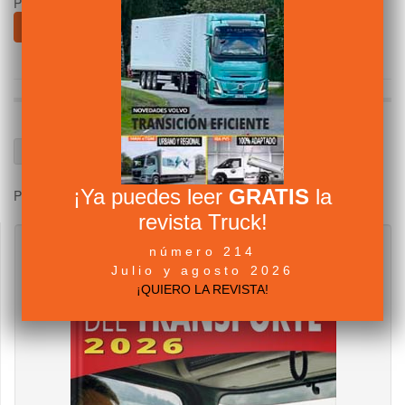
Publicado en
Fabricantes
Leer más ...
¡Ya puedes leer
GRATIS
la
Página 4 de 7
revista Truck!
número 214
Julio y agosto 2026
¡QUIERO LA REVISTA!