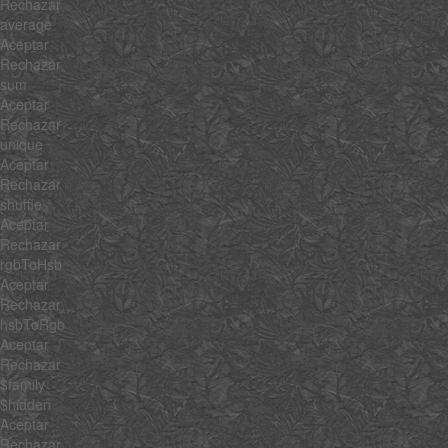
Rechazar
average
Aceptar
Rechazar
sum
Aceptar
Rechazar
unique
Aceptar
Rechazar
shuffle
Aceptar
Rechazar
rgbToHsb
Aceptar
Rechazar
hsbToRgb
Aceptar
Rechazar
$family
$hidden
Aceptar
Rechazar