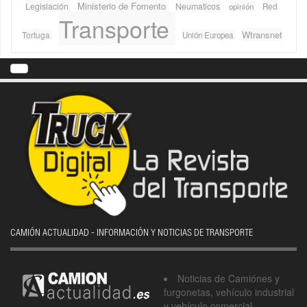
Ministerio de Fomento
Legislación
Neumaticos
Red
opinión
Transporte
Wtransnet
Tortuga
Unión Europea
CAMIÓN ACTUALIDAD - INFORMACIÓN Y NOTICIAS DE TRANSPORTE
Noticias de Camiónes y
furgonetas, vehículo industrial
y vehículo comercial