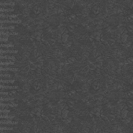
indexOf
Aceptar
Rechazar
lastIndexOf
Aceptar
Rechazar
filter
Aceptar
Rechazar
forEach
Aceptar
Rechazar
every
Aceptar
Rechazar
map
Aceptar
Rechazar
some
Aceptar
Rechazar
reduce