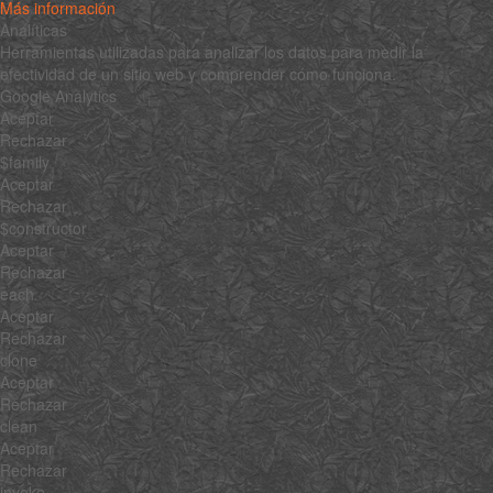
Más información
Analíticas
Herramientas utilizadas para analizar los datos para medir la
efectividad de un sitio web y comprender cómo funciona.
Google Analytics
Aceptar
Rechazar
$family
Aceptar
Rechazar
$constructor
Aceptar
Rechazar
each
Aceptar
Rechazar
clone
Aceptar
Rechazar
clean
Aceptar
Rechazar
invoke