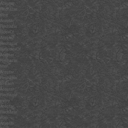
Aceptar
Rechazar
slice
Aceptar
Rechazar
indexOf
Aceptar
Rechazar
lastIndexOf
Aceptar
Rechazar
filter
Aceptar
Rechazar
forEach
Aceptar
Rechazar
every
Aceptar
Rechazar
map
Aceptar