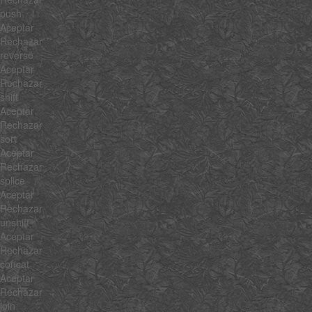
push
Aceptar
Rechazar
reverse
Aceptar
Rechazar
shift
Aceptar
Rechazar
sort
Aceptar
Rechazar
splice
Aceptar
Rechazar
unshift
Aceptar
Rechazar
concat
Aceptar
Rechazar
join