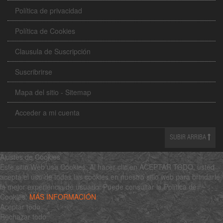
Política de privacidad
Política de Cookies
Clausula de Suscripción
Suscribrirse
Mapa del sitio - Sitemap
Acceder a mi cuenta
SUBIR ARRIBA
Ajustes de Cookies
Este sitio Web usa Cookies. Al hacer clic en ACEPTAR TODO, usted
acepta el uso de todas las cookies en nuestro sitio web para brindarle
la mejor experiencia de usuario. Puede consultar la Política de
Cookies:
MÁS INFORMACIÓN
Aceptar todo
Rechazar todo