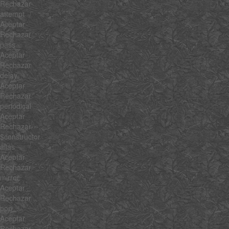
Rechazar
attempt
Aceptar
Rechazar
pass
Aceptar
Rechazar
delay
Aceptar
Rechazar
periodical
Aceptar
Rechazar
$constructor
alias
Aceptar
Rechazar
mirror
Aceptar
Rechazar
pop
Aceptar
Rechazar