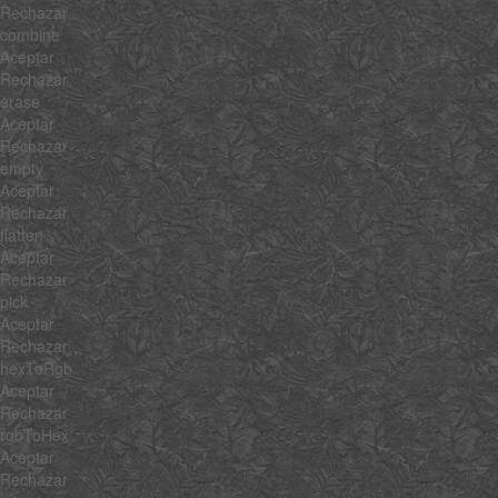
Rechazar
combine
Aceptar
Rechazar
erase
Aceptar
Rechazar
empty
Aceptar
Rechazar
flatten
Aceptar
Rechazar
pick
Aceptar
Rechazar
hexToRgb
Aceptar
Rechazar
rgbToHex
Aceptar
Rechazar