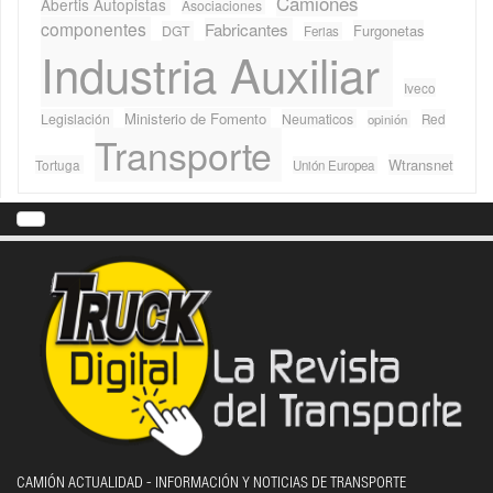
Camiones
Abertis Autopistas
Asociaciones
componentes
Fabricantes
Furgonetas
DGT
Ferias
Industria Auxiliar
Iveco
Ministerio de Fomento
Legislación
Neumaticos
Red
opinión
Transporte
Wtransnet
Tortuga
Unión Europea
CAMIÓN ACTUALIDAD - INFORMACIÓN Y NOTICIAS DE TRANSPORTE