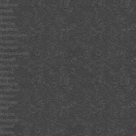
Rechazar
$family
$hidden
Aceptar
Rechazar
overloadSetter
Aceptar
Rechazar
overloadGetter
Aceptar
Rechazar
extend
Aceptar
Rechazar
implement
Aceptar
Rechazar
hide
Aceptar
Rechazar
protect
Aceptar