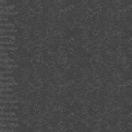
min
Aceptar
Rechazar
max
Aceptar
Rechazar
average
Aceptar
Rechazar
sum
Aceptar
Rechazar
unique
Aceptar
Rechazar
shuffle
Aceptar
Rechazar
rgbToHsb
Aceptar
Rechazar
hsbToRgb
Aceptar