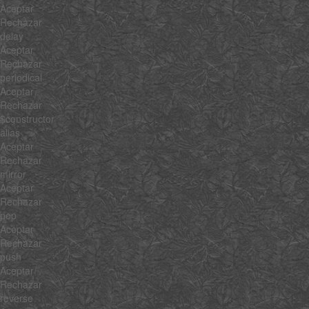
Aceptar
Rechazar
delay
Aceptar
Rechazar
periodical
Aceptar
Rechazar
$constructor
alias
Aceptar
Rechazar
mirror
Aceptar
Rechazar
pop
Aceptar
Rechazar
push
Aceptar
Rechazar
reverse