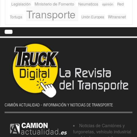
Ministerio de Fomento
Legislación
Neumaticos
Red
opinión
Transporte
Wtransnet
Tortuga
Unión Europea
CAMIÓN ACTUALIDAD - INFORMACIÓN Y NOTICIAS DE TRANSPORTE
Noticias de Camiónes y
furgonetas, vehículo industrial