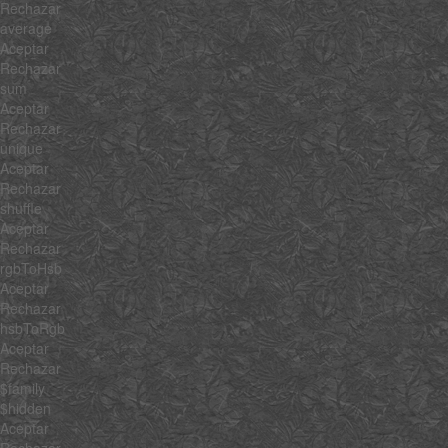
Rechazar
average
Aceptar
Rechazar
sum
Aceptar
Rechazar
unique
Aceptar
Rechazar
shuffle
Aceptar
Rechazar
rgbToHsb
Aceptar
Rechazar
hsbToRgb
Aceptar
Rechazar
$family
$hidden
Aceptar