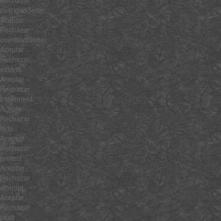
Rechazar
overloadSetter
Aceptar
Rechazar
overloadGetter
Aceptar
Rechazar
extend
Aceptar
Rechazar
implement
Aceptar
Rechazar
hide
Aceptar
Rechazar
protect
Aceptar
Rechazar
attempt
Aceptar
Rechazar
pass