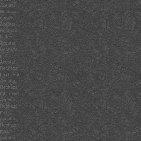
Aceptar
Rechazar
empty
Aceptar
Rechazar
flatten
Aceptar
Rechazar
pick
Aceptar
Rechazar
hexToRgb
Aceptar
Rechazar
rgbToHex
Aceptar
Rechazar
min
Aceptar
Rechazar
max
Aceptar