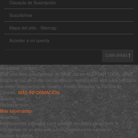
Clausula de Suscripción
Suscribrirse
Mapa del sitio - Sitemap
Acceder a mi cuenta
SUBIR ARRIBA
Ajustes de Cookies
Este sitio Web usa Cookies. Al hacer clic en ACEPTAR TODO, usted
acepta el uso de todas las cookies en nuestro sitio web para brindarle
la mejor experiencia de usuario. Puede consultar la Política de
Cookies:
MÁS INFORMACIÓN
Aceptar todo
Rechazar todo
Más información
Analíticas
Herramientas utilizadas para analizar los datos para medir la
efectividad de un sitio web y comprender cómo funciona.
Google Analytics