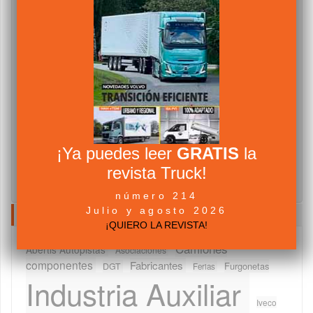
¡Ya puedes leer
GRATIS
la
revista Truck!
número 214
Julio y agosto 2026
NUBE DE TAGS
¡QUIERO LA REVISTA!
Camiones
Abertis Autopistas
Asociaciones
componentes
Fabricantes
Furgonetas
DGT
Ferias
Industria Auxiliar
Iveco