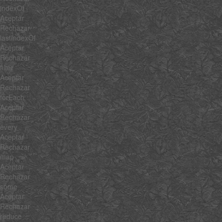
indexOf
Aceptar
Rechazar
lastIndexOf
Aceptar
Rechazar
filter
Aceptar
Rechazar
forEach
Aceptar
Rechazar
every
Aceptar
Rechazar
map
Aceptar
Rechazar
some
Aceptar
Rechazar
reduce