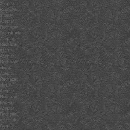
Aceptar
Rechazar
$family
Aceptar
Rechazar
$constructor
Aceptar
Rechazar
each
Aceptar
Rechazar
clone
Aceptar
Rechazar
clean
Aceptar
Rechazar
invoke
Aceptar
Rechazar
associate
Aceptar