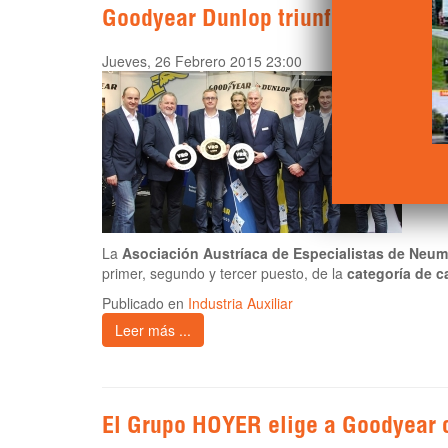
Goodyear Dunlop triunfa en los p
Jueves, 26 Febrero 2015 23:00
La
Asociación Austríaca de Especialistas de Neum
primer, segundo y tercer puesto, de la
categoría de 
Publicado en
Industria Auxiliar
Leer más ...
El Grupo HOYER elige a Goodyear 