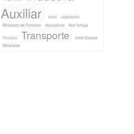
Auxiliar
Iveco
Legislación
Ministerio de Fomento
Neumaticos
Red Tortuga
Transporte
TimoCom
Unión Europea
Wtransnet