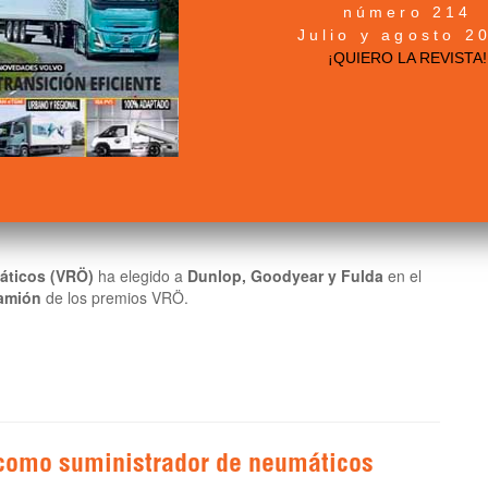
número 214
remios VRÖ
Julio y agosto 2
¡QUIERO LA REVISTA!
áticos (VRÖ)
ha elegido a
Dunlop, Goodyear y Fulda
en el
camión
de los premios VRÖ.
como suministrador de neumáticos