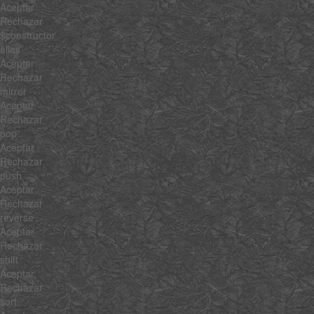
Aceptar
Rechazar
$constructor
alias
Aceptar
Rechazar
mirror
Aceptar
Rechazar
pop
Aceptar
Rechazar
push
Aceptar
Rechazar
reverse
Aceptar
Rechazar
shift
Aceptar
Rechazar
sort