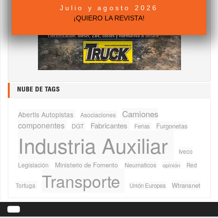
Julio y agosto 2026
¡QUIERO LA REVISTA!
NUBE DE TAGS
Camiones
Abertis Autopistas
Asociaciones
componentes
Fabricantes
Furgonetas
DGT
Ferias
Industria Auxiliar
Iveco
Ministerio de Fomento
Legislación
Neumaticos
Red
opinión
Transporte
Wtransnet
Tortuga
Unión Europea