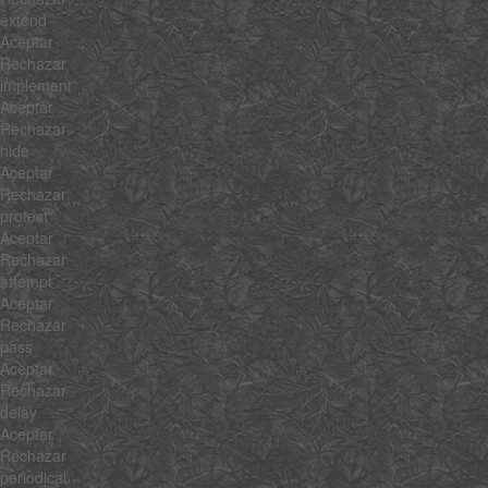
extend
Aceptar
Rechazar
implement
Aceptar
Rechazar
hide
Aceptar
Rechazar
protect
Aceptar
Rechazar
attempt
Aceptar
Rechazar
pass
Aceptar
Rechazar
delay
Aceptar
Rechazar
periodical