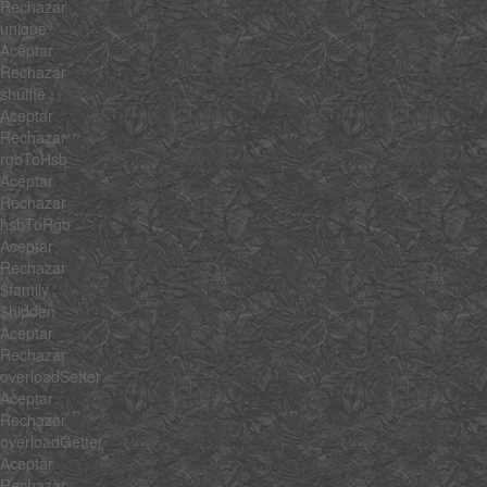
Rechazar
unique
Aceptar
Rechazar
shuffle
Aceptar
Rechazar
rgbToHsb
Aceptar
Rechazar
hsbToRgb
Aceptar
Rechazar
$family
$hidden
Aceptar
Rechazar
overloadSetter
Aceptar
Rechazar
overloadGetter
Aceptar
Rechazar