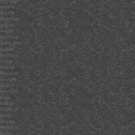
Rechazar
append
Aceptar
Rechazar
getLast
Aceptar
Rechazar
getRandom
Aceptar
Rechazar
include
Aceptar
Rechazar
combine
Aceptar
Rechazar
erase
Aceptar
Rechazar
empty
Aceptar
Rechazar
flatten