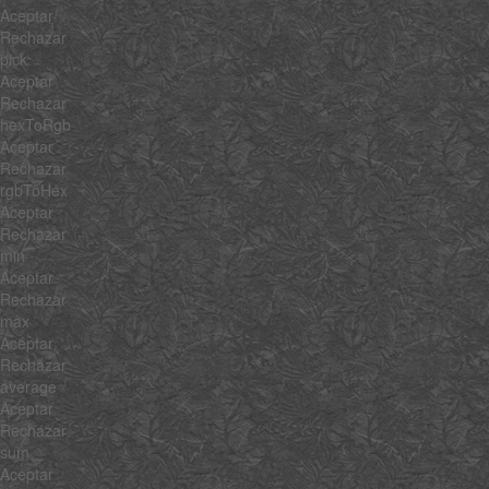
Aceptar
Rechazar
pick
Aceptar
Rechazar
hexToRgb
Aceptar
Rechazar
rgbToHex
Aceptar
Rechazar
min
Aceptar
Rechazar
max
Aceptar
Rechazar
average
Aceptar
Rechazar
sum
Aceptar