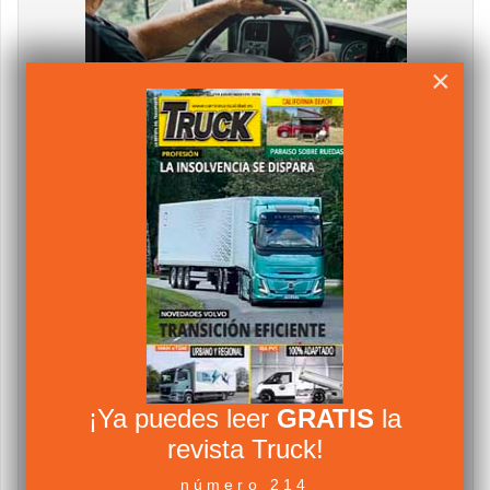
×
¡Ya puedes leer
GRATIS
la
revista Truck!
número 214