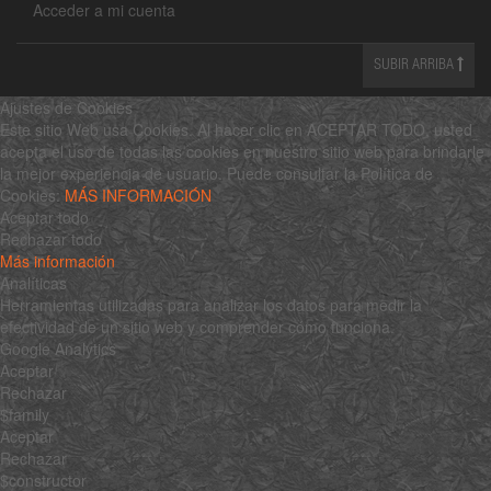
Acceder a mi cuenta
SUBIR ARRIBA
Ajustes de Cookies
Este sitio Web usa Cookies. Al hacer clic en ACEPTAR TODO, usted
acepta el uso de todas las cookies en nuestro sitio web para brindarle
la mejor experiencia de usuario. Puede consultar la Política de
Cookies:
MÁS INFORMACIÓN
Aceptar todo
Rechazar todo
Más información
Analíticas
Herramientas utilizadas para analizar los datos para medir la
efectividad de un sitio web y comprender cómo funciona.
Google Analytics
Aceptar
Rechazar
$family
Aceptar
Rechazar
$constructor