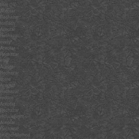
filter
Aceptar
Rechazar
forEach
Aceptar
Rechazar
every
Aceptar
Rechazar
map
Aceptar
Rechazar
some
Aceptar
Rechazar
reduce
Aceptar
Rechazar
reduceRight
Aceptar
Rechazar
forEachMethod