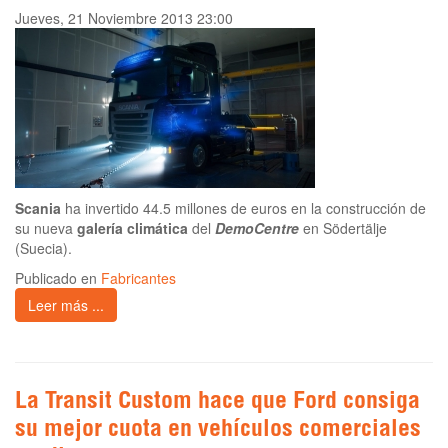
Jueves, 21 Noviembre 2013 23:00
Scania
ha invertido 44.5 millones de euros en la construcción de
su nueva
galería climática
del
DemoCentre
en Södertälje
(Suecia).
Publicado en
Fabricantes
Leer más ...
La Transit Custom hace que Ford consiga
su mejor cuota en vehículos comerciales