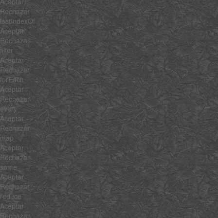
Aceptar
Rechazar
lastIndexOf
Aceptar
Rechazar
filter
Aceptar
Rechazar
forEach
Aceptar
Rechazar
every
Aceptar
Rechazar
map
Aceptar
Rechazar
some
Aceptar
Rechazar
reduce
Aceptar
Rechazar