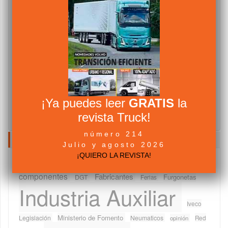
¡Ya puedes leer
GRATIS
la
revista Truck!
número 214
NUBE DE TAGS
Julio y agosto 2026
¡QUIERO LA REVISTA!
Camiones
Abertis Autopistas
Asociaciones
componentes
Fabricantes
Furgonetas
DGT
Ferias
Industria Auxiliar
Iveco
Ministerio de Fomento
Legislación
Neumaticos
Red
opinión