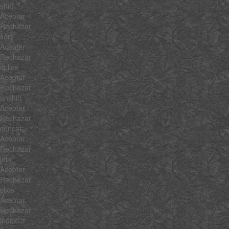
shift
Aceptar
Rechazar
sort
Aceptar
Rechazar
splice
Aceptar
Rechazar
unshift
Aceptar
Rechazar
concat
Aceptar
Rechazar
join
Aceptar
Rechazar
slice
Aceptar
Rechazar
indexOf