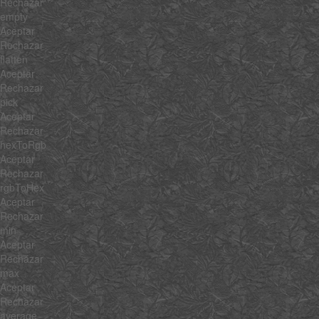
Rechazar
empty
Aceptar
Rechazar
flatten
Aceptar
Rechazar
pick
Aceptar
Rechazar
hexToRgb
Aceptar
Rechazar
rgbToHex
Aceptar
Rechazar
min
Aceptar
Rechazar
max
Aceptar
Rechazar
average