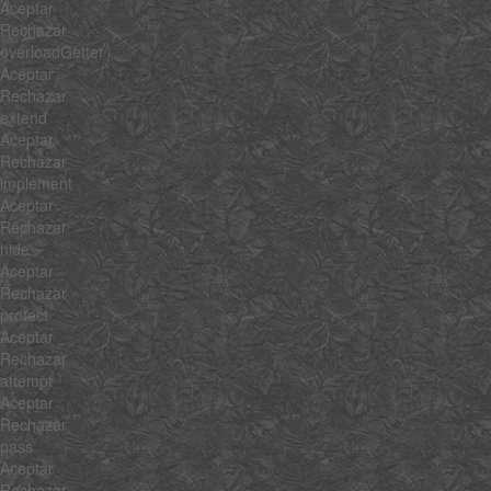
Aceptar
Rechazar
overloadGetter
Aceptar
Rechazar
extend
Aceptar
Rechazar
implement
Aceptar
Rechazar
hide
Aceptar
Rechazar
protect
Aceptar
Rechazar
attempt
Aceptar
Rechazar
pass
Aceptar
Rechazar