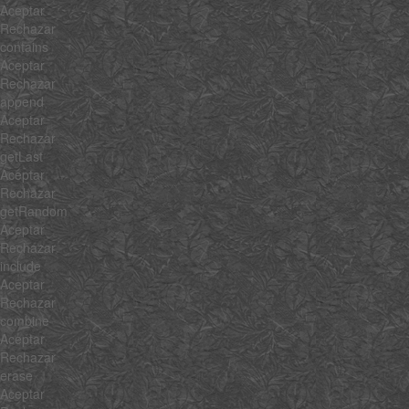
Aceptar
Rechazar
contains
Aceptar
Rechazar
append
Aceptar
Rechazar
getLast
Aceptar
Rechazar
getRandom
Aceptar
Rechazar
include
Aceptar
Rechazar
combine
Aceptar
Rechazar
erase
Aceptar