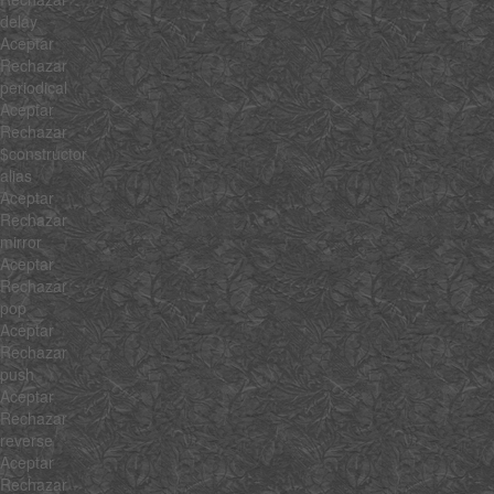
delay
Aceptar
Rechazar
periodical
Aceptar
Rechazar
$constructor
alias
Aceptar
Rechazar
mirror
Aceptar
Rechazar
pop
Aceptar
Rechazar
push
Aceptar
Rechazar
reverse
Aceptar
Rechazar