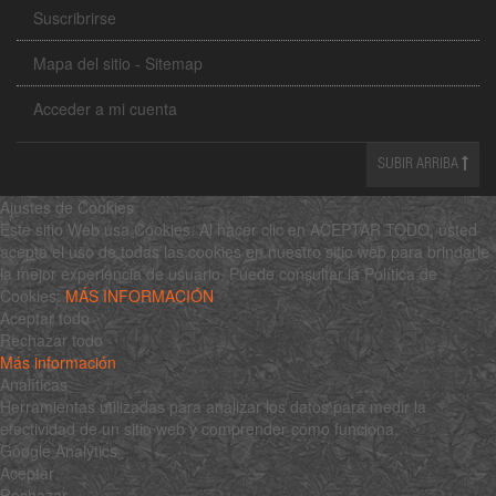
Suscribrirse
Mapa del sitio - Sitemap
Acceder a mi cuenta
SUBIR ARRIBA
Ajustes de Cookies
Este sitio Web usa Cookies. Al hacer clic en ACEPTAR TODO, usted
acepta el uso de todas las cookies en nuestro sitio web para brindarle
la mejor experiencia de usuario. Puede consultar la Política de
Cookies:
MÁS INFORMACIÓN
Aceptar todo
Rechazar todo
Más información
Analíticas
Herramientas utilizadas para analizar los datos para medir la
efectividad de un sitio web y comprender cómo funciona.
Google Analytics
Aceptar
Rechazar