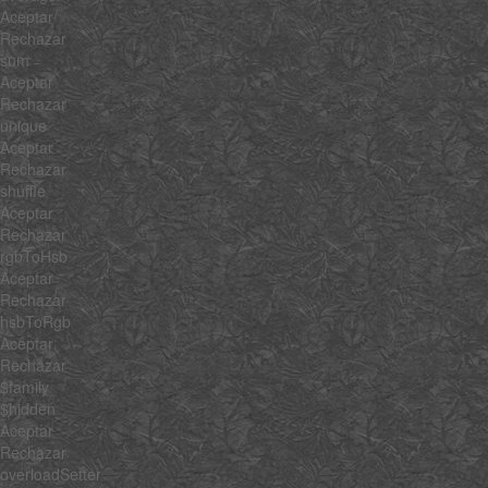
Aceptar
Rechazar
sum
Aceptar
Rechazar
unique
Aceptar
Rechazar
shuffle
Aceptar
Rechazar
rgbToHsb
Aceptar
Rechazar
hsbToRgb
Aceptar
Rechazar
$family
$hidden
Aceptar
Rechazar
overloadSetter