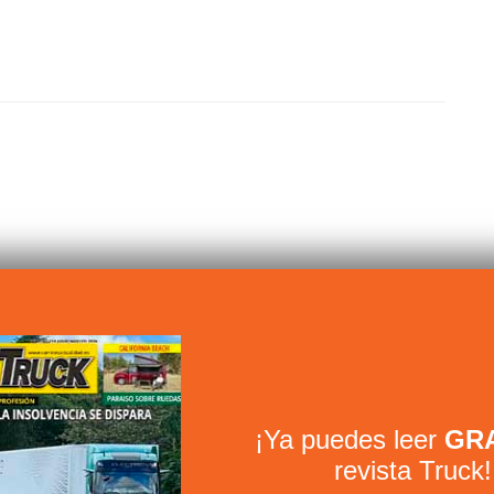
enzará la producción de su
nueva gama CF
, que abarca pesos
¡Ya puedes leer
GRA
 CV.
revista Truck!