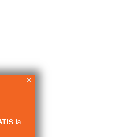
×
TIS
la