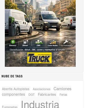
NUBE DE TAGS
Camiones
Abertis Autopistas
Asociaciones
componentes
Fabricantes
DGT
Ferias
Industria
Furgonetas