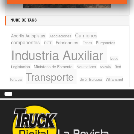
NUBE DE TAGS
Camiones
Abertis Autopistas
Asociaciones
componentes
Fabricantes
Furgonetas
DGT
Ferias
Industria Auxiliar
Iveco
Ministerio de Fomento
Legislación
Neumaticos
Red
opinión
Transporte
Wtransnet
Tortuga
Unión Europea