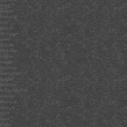
every
Aceptar
Rechazar
map
Aceptar
Rechazar
some
Aceptar
Rechazar
reduce
Aceptar
Rechazar
reduceRight
Aceptar
Rechazar
forEachMethod
Aceptar
Rechazar
each
clone
clean
invoke