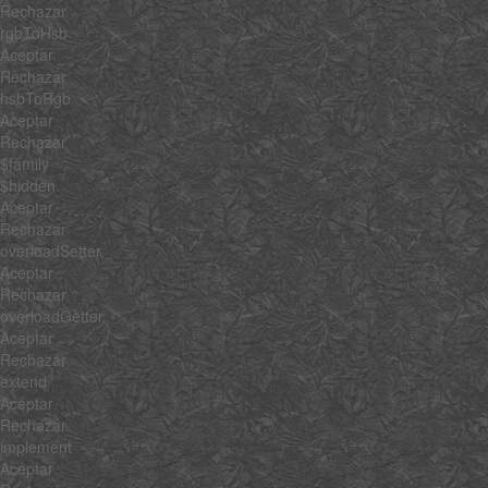
Rechazar
rgbToHsb
Aceptar
Rechazar
hsbToRgb
Aceptar
Rechazar
$family
$hidden
Aceptar
Rechazar
overloadSetter
Aceptar
Rechazar
overloadGetter
Aceptar
Rechazar
extend
Aceptar
Rechazar
implement
Aceptar