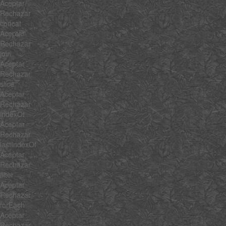
Aceptar
Rechazar
concat
Aceptar
Rechazar
join
Aceptar
Rechazar
slice
Aceptar
Rechazar
indexOf
Aceptar
Rechazar
lastIndexOf
Aceptar
Rechazar
filter
Aceptar
Rechazar
forEach
Aceptar
Rechazar