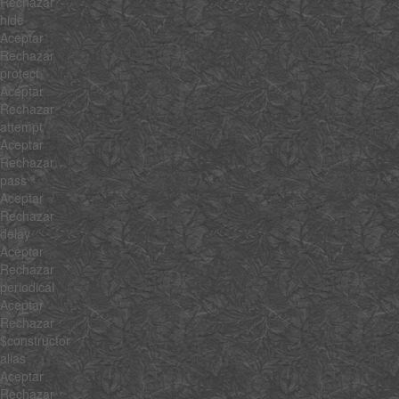
Rechazar
hide
Aceptar
Rechazar
protect
Aceptar
Rechazar
attempt
Aceptar
Rechazar
pass
Aceptar
Rechazar
delay
Aceptar
Rechazar
periodical
Aceptar
Rechazar
$constructor
alias
Aceptar
Rechazar