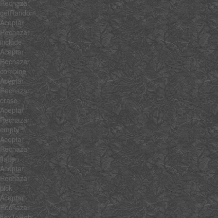
Rechazar
getRandom
Aceptar
Rechazar
include
Aceptar
Rechazar
combine
Aceptar
Rechazar
erase
Aceptar
Rechazar
empty
Aceptar
Rechazar
flatten
Aceptar
Rechazar
pick
Aceptar
Rechazar
hexToRgb