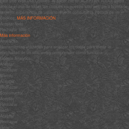
Este sitio Web usa Cookies. Al hacer clic en ACEPTAR TODO, usted
acepta el uso de todas las cookies en nuestro sitio web para brindarle
la mejor experiencia de usuario. Puede consultar la Política de
Cookies:
MÁS INFORMACIÓN
Aceptar todo
Rechazar todo
Más información
Analíticas
Herramientas utilizadas para analizar los datos para medir la
efectividad de un sitio web y comprender cómo funciona.
Google Analytics
Aceptar
Rechazar
$family
Aceptar
Rechazar
$constructor
Aceptar
Rechazar
each
Aceptar
Rechazar
clone