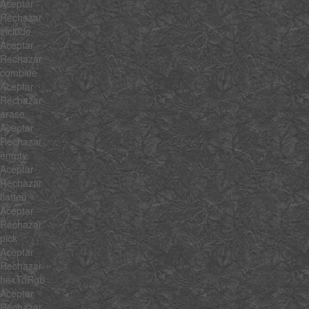
Aceptar
Rechazar
include
Aceptar
Rechazar
combine
Aceptar
Rechazar
erase
Aceptar
Rechazar
empty
Aceptar
Rechazar
flatten
Aceptar
Rechazar
pick
Aceptar
Rechazar
hexToRgb
Aceptar
Rechazar