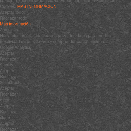
la mejor experiencia de usuario. Puede consultar la Política de
Cookies:
MÁS INFORMACIÓN
Aceptar todo
Rechazar todo
Más información
Analíticas
Herramientas utilizadas para analizar los datos para medir la
efectividad de un sitio web y comprender cómo funciona.
Google Analytics
Aceptar
Rechazar
$family
Aceptar
Rechazar
$constructor
Aceptar
Rechazar
each
Aceptar
Rechazar
clone
Aceptar
Rechazar