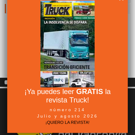
NUBE DE TAGS
Camiones
Abertis Autopistas
Asociaciones
componentes
Fabricantes
Furgonetas
DGT
Ferias
Industria Auxiliar
Iveco
Ministerio de Fomento
Legislación
Neumaticos
Red
opinión
Transporte
Wtransnet
Tortuga
Unión Europea
¡Ya puedes leer
GRATIS
la
revista Truck!
número 214
Julio y agosto 2026
¡QUIERO LA REVISTA!