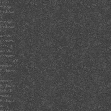
concat
Aceptar
Rechazar
join
Aceptar
Rechazar
slice
Aceptar
Rechazar
indexOf
Aceptar
Rechazar
lastIndexOf
Aceptar
Rechazar
filter
Aceptar
Rechazar
forEach
Aceptar
Rechazar
every
Aceptar