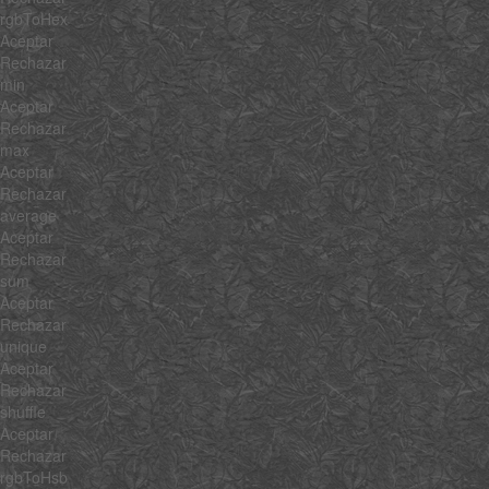
rgbToHex
Aceptar
Rechazar
min
Aceptar
Rechazar
max
Aceptar
Rechazar
average
Aceptar
Rechazar
sum
Aceptar
Rechazar
unique
Aceptar
Rechazar
shuffle
Aceptar
Rechazar
rgbToHsb