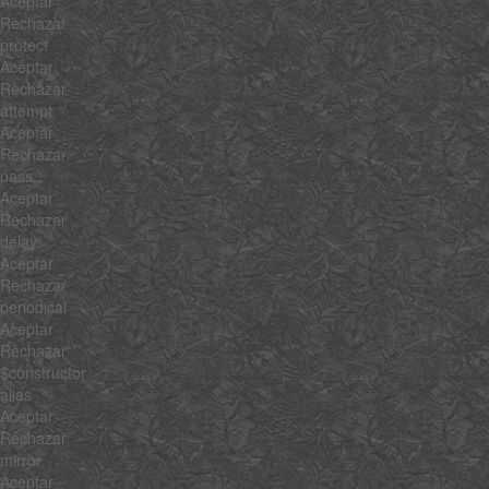
Aceptar
Rechazar
protect
Aceptar
Rechazar
attempt
Aceptar
Rechazar
pass
Aceptar
Rechazar
delay
Aceptar
Rechazar
periodical
Aceptar
Rechazar
$constructor
alias
Aceptar
Rechazar
mirror
Aceptar