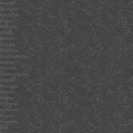
Aceptar
Rechazar
hsbToRgb
Aceptar
Rechazar
$family
$hidden
Aceptar
Rechazar
overloadSetter
Aceptar
Rechazar
overloadGetter
Aceptar
Rechazar
extend
Aceptar
Rechazar
implement
Aceptar
Rechazar
hide