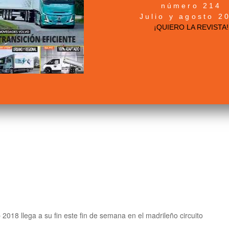
mala suerte del húngaro Norbert Kiss, hizo que el primero
número 214
al.
Julio y agosto 2
¡QUIERO LA REVISTA!
 motores
18 llega a su fin este fin de semana en el madrileño circuito