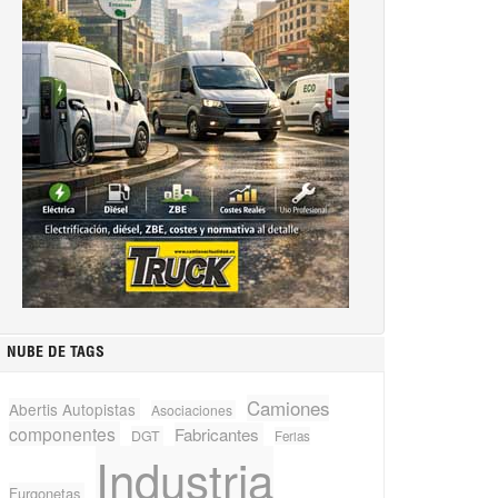
NUBE DE TAGS
Camiones
Abertis Autopistas
Asociaciones
componentes
Fabricantes
DGT
Ferias
Industria
Furgonetas