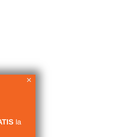
×
TIS
la