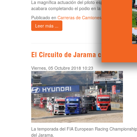
La magnífica actuación del piloto español, unida a la 
acabara completando el podio en la clasificación gener
Publicado en
Carreras de Camiones
Leer más ...
El Circuito de Jarama calienta los
Viernes, 05 Octubre 2018 10:23
La temporada del FIA European Racing Championship 20
del Jarama.