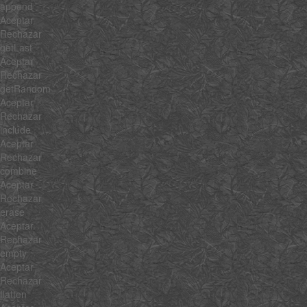
append
Aceptar
Rechazar
getLast
Aceptar
Rechazar
getRandom
Aceptar
Rechazar
include
Aceptar
Rechazar
combine
Aceptar
Rechazar
erase
Aceptar
Rechazar
empty
Aceptar
Rechazar
flatten