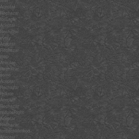
filter
Aceptar
Rechazar
forEach
Aceptar
Rechazar
every
Aceptar
Rechazar
map
Aceptar
Rechazar
some
Aceptar
Rechazar
reduce
Aceptar
Rechazar
reduceRight
Aceptar
Rechazar
forEachMethod
Aceptar