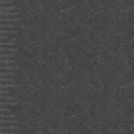
extend
Aceptar
Rechazar
implement
Aceptar
Rechazar
hide
Aceptar
Rechazar
protect
Aceptar
Rechazar
attempt
Aceptar
Rechazar
pass
Aceptar
Rechazar
delay
Aceptar
Rechazar
periodical
Aceptar