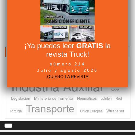
¡Ya puedes leer
GRATIS
la
NUBE DE TAGS
revista Truck!
número 214
Camiones
Abertis Autopistas
Asociaciones
Julio y agosto 2026
componentes
Fabricantes
Furgonetas
DGT
Ferias
¡QUIERO LA REVISTA!
Industria Auxiliar
Iveco
Ministerio de Fomento
Legislación
Neumaticos
Red
opinión
Transporte
Wtransnet
Tortuga
Unión Europea