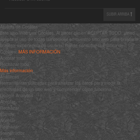
SUBIR ARRIBA
Ajustes de Cookies
Este sitio Web usa Cookies. Al hacer clic en ACEPTAR TODO, usted
acepta el uso de todas las cookies en nuestro sitio web para brindarle
la mejor experiencia de usuario. Puede consultar la Política de
Cookies:
MÁS INFORMACIÓN
Aceptar todo
Rechazar todo
Más información
Analíticas
Herramientas utilizadas para analizar los datos para medir la
efectividad de un sitio web y comprender cómo funciona.
Google Analytics
Aceptar
Rechazar
$family
Aceptar
Rechazar
$constructor
Aceptar