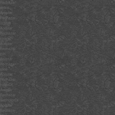
Rechazar
splice
Aceptar
Rechazar
unshift
Aceptar
Rechazar
concat
Aceptar
Rechazar
join
Aceptar
Rechazar
slice
Aceptar
Rechazar
indexOf
Aceptar
Rechazar
lastIndexOf
Aceptar
Rechazar