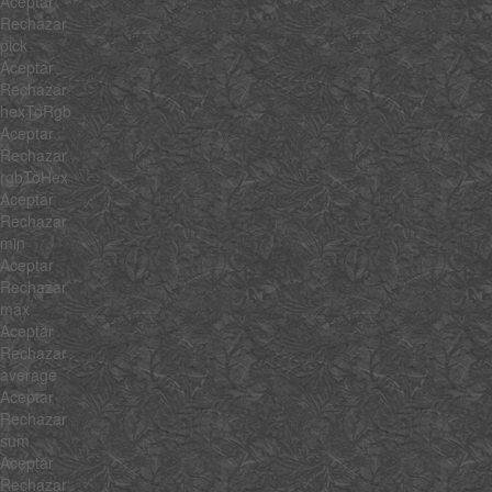
Aceptar
Rechazar
pick
Aceptar
Rechazar
hexToRgb
Aceptar
Rechazar
rgbToHex
Aceptar
Rechazar
min
Aceptar
Rechazar
max
Aceptar
Rechazar
average
Aceptar
Rechazar
sum
Aceptar
Rechazar