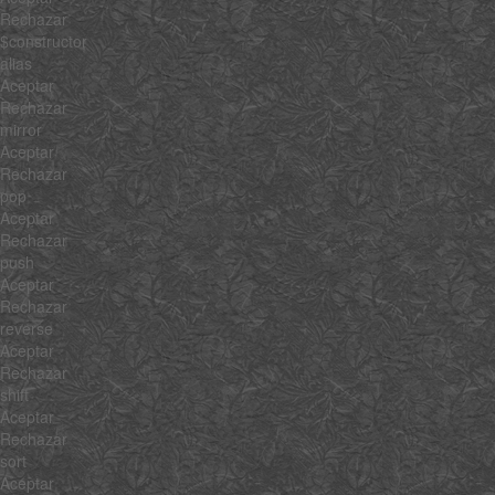
Rechazar
$constructor
alias
Aceptar
Rechazar
mirror
Aceptar
Rechazar
pop
Aceptar
Rechazar
push
Aceptar
Rechazar
reverse
Aceptar
Rechazar
shift
Aceptar
Rechazar
sort
Aceptar