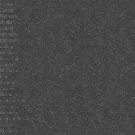
unique
Aceptar
Rechazar
shuffle
Aceptar
Rechazar
rgbToHsb
Aceptar
Rechazar
hsbToRgb
Aceptar
Rechazar
$family
$hidden
Aceptar
Rechazar
overloadSetter
Aceptar
Rechazar
overloadGetter
Aceptar
Rechazar