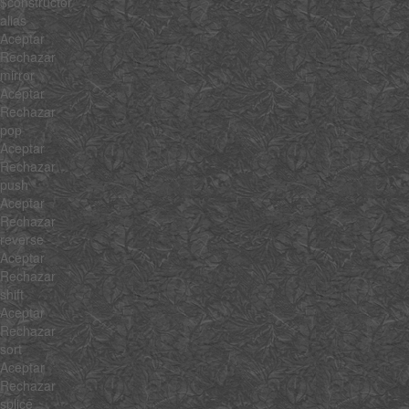
$constructor
alias
Aceptar
Rechazar
mirror
Aceptar
Rechazar
pop
Aceptar
Rechazar
push
Aceptar
Rechazar
reverse
Aceptar
Rechazar
shift
Aceptar
Rechazar
sort
Aceptar
Rechazar
splice