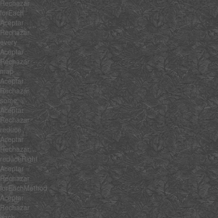
Rechazar
forEach
Aceptar
Rechazar
every
Aceptar
Rechazar
map
Aceptar
Rechazar
some
Aceptar
Rechazar
reduce
Aceptar
Rechazar
reduceRight
Aceptar
Rechazar
forEachMethod
Aceptar
Rechazar
each