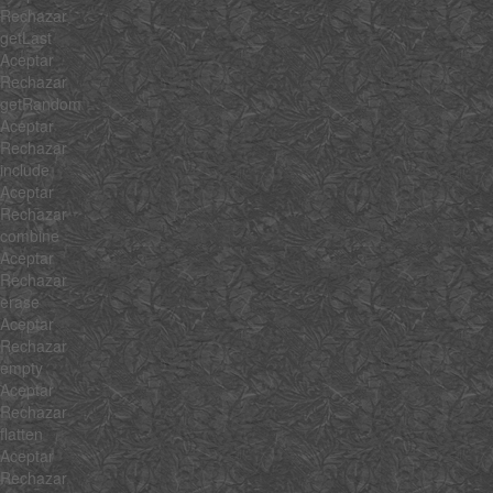
Rechazar
getLast
Aceptar
Rechazar
getRandom
Aceptar
Rechazar
include
Aceptar
Rechazar
combine
Aceptar
Rechazar
erase
Aceptar
Rechazar
empty
Aceptar
Rechazar
flatten
Aceptar
Rechazar