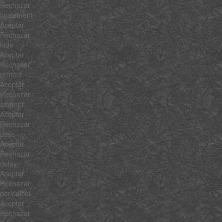
Rechazar
implement
Aceptar
Rechazar
hide
Aceptar
Rechazar
protect
Aceptar
Rechazar
attempt
Aceptar
Rechazar
pass
Aceptar
Rechazar
delay
Aceptar
Rechazar
periodical
Aceptar
Rechazar