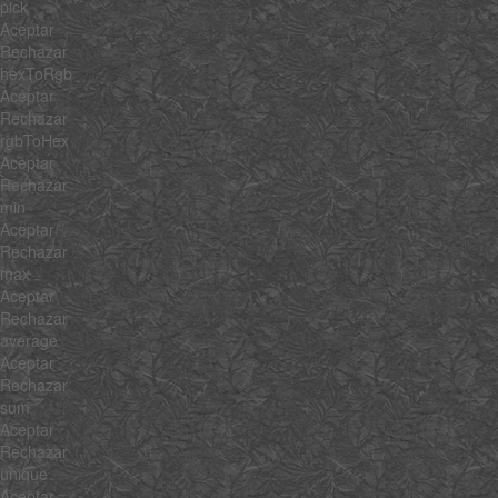
pick
Aceptar
Rechazar
hexToRgb
Aceptar
Rechazar
rgbToHex
Aceptar
Rechazar
min
Aceptar
Rechazar
max
Aceptar
Rechazar
average
Aceptar
Rechazar
sum
Aceptar
Rechazar
unique
Aceptar