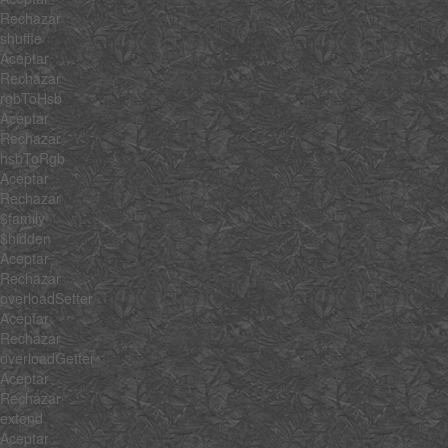
Rechazar
shuffle
Aceptar
Rechazar
rgbToHsb
Aceptar
Rechazar
hsbToRgb
Aceptar
Rechazar
$family
$hidden
Aceptar
Rechazar
overloadSetter
Aceptar
Rechazar
overloadGetter
Aceptar
Rechazar
extend
Aceptar