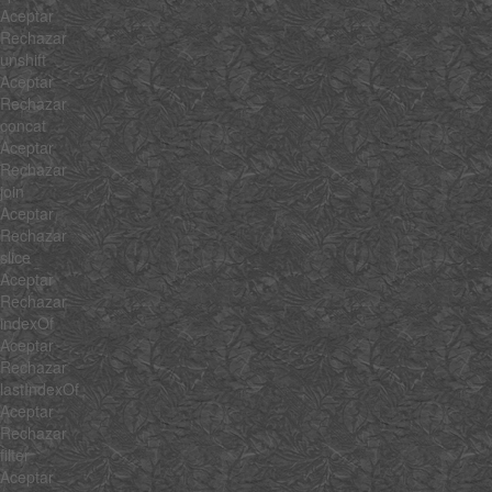
Aceptar
Rechazar
unshift
Aceptar
Rechazar
concat
Aceptar
Rechazar
join
Aceptar
Rechazar
slice
Aceptar
Rechazar
indexOf
Aceptar
Rechazar
lastIndexOf
Aceptar
Rechazar
filter
Aceptar