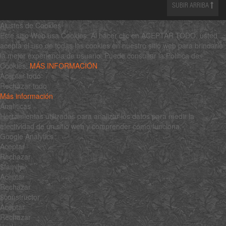
SUBIR ARRIBA
Ajustes de Cookies
Este sitio Web usa Cookies. Al hacer clic en ACEPTAR TODO, usted
acepta el uso de todas las cookies en nuestro sitio web para brindarle
la mejor experiencia de usuario. Puede consultar la Política de
Cookies:
MÁS INFORMACIÓN
Aceptar todo
Rechazar todo
Más información
Analíticas
Herramientas utilizadas para analizar los datos para medir la
efectividad de un sitio web y comprender cómo funciona.
Google Analytics
Aceptar
Rechazar
$family
Aceptar
Rechazar
$constructor
Aceptar
Rechazar