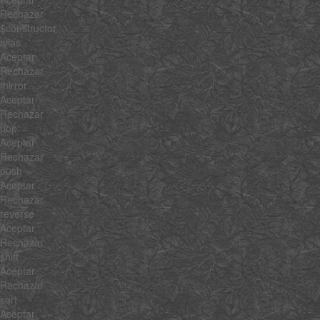
Rechazar
$constructor
alias
Aceptar
Rechazar
mirror
Aceptar
Rechazar
pop
Aceptar
Rechazar
push
Aceptar
Rechazar
reverse
Aceptar
Rechazar
shift
Aceptar
Rechazar
sort
Aceptar