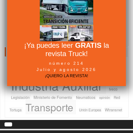
¡Ya puedes leer
GRATIS
la
revista Truck!
NUBE DE TAGS
número 214
Camiones
Abertis Autopistas
Asociaciones
Julio y agosto 2026
componentes
Fabricantes
Furgonetas
DGT
Ferias
¡QUIERO LA REVISTA!
Industria Auxiliar
Iveco
Ministerio de Fomento
Legislación
Neumaticos
Red
opinión
Transporte
Wtransnet
Tortuga
Unión Europea