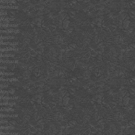
Aceptar
Rechazar
pick
Aceptar
Rechazar
hexToRgb
Aceptar
Rechazar
rgbToHex
Aceptar
Rechazar
min
Aceptar
Rechazar
max
Aceptar
Rechazar
average
Aceptar
Rechazar
sum
Aceptar
Rechazar