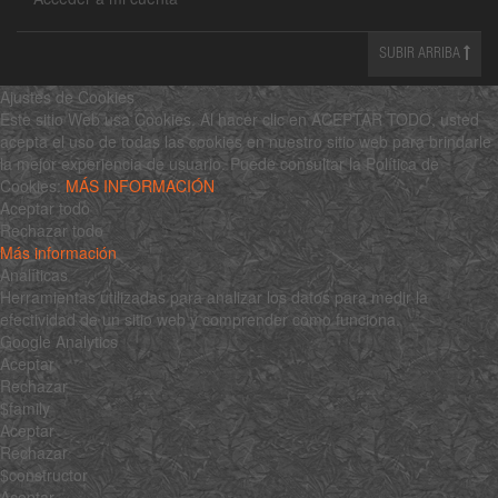
SUBIR ARRIBA
Ajustes de Cookies
Este sitio Web usa Cookies. Al hacer clic en ACEPTAR TODO, usted
acepta el uso de todas las cookies en nuestro sitio web para brindarle
la mejor experiencia de usuario. Puede consultar la Política de
Cookies:
MÁS INFORMACIÓN
Aceptar todo
Rechazar todo
Más información
Analíticas
Herramientas utilizadas para analizar los datos para medir la
efectividad de un sitio web y comprender cómo funciona.
Google Analytics
Aceptar
Rechazar
$family
Aceptar
Rechazar
$constructor
Aceptar