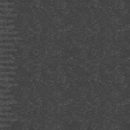
append
Aceptar
Rechazar
getLast
Aceptar
Rechazar
getRandom
Aceptar
Rechazar
include
Aceptar
Rechazar
combine
Aceptar
Rechazar
erase
Aceptar
Rechazar
empty
Aceptar
Rechazar
flatten