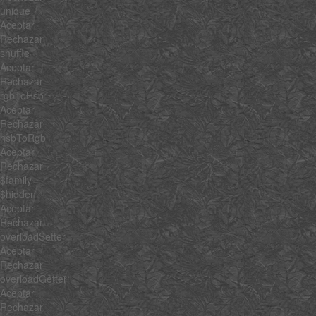
unique
Aceptar
Rechazar
shuffle
Aceptar
Rechazar
rgbToHsb
Aceptar
Rechazar
hsbToRgb
Aceptar
Rechazar
$family
$hidden
Aceptar
Rechazar
overloadSetter
Aceptar
Rechazar
overloadGetter
Aceptar
Rechazar