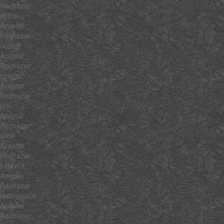
Rechazar
splice
Aceptar
Rechazar
unshift
Aceptar
Rechazar
concat
Aceptar
Rechazar
join
Aceptar
Rechazar
slice
Aceptar
Rechazar
indexOf
Aceptar
Rechazar
lastIndexOf
Aceptar
Rechazar