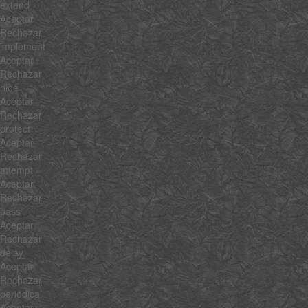
extend
Aceptar
Rechazar
implement
Aceptar
Rechazar
hide
Aceptar
Rechazar
protect
Aceptar
Rechazar
attempt
Aceptar
Rechazar
pass
Aceptar
Rechazar
delay
Aceptar
Rechazar
periodical
Aceptar