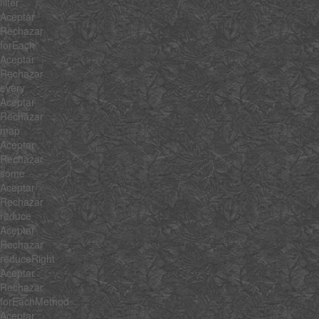
filter
Aceptar
Rechazar
forEach
Aceptar
Rechazar
every
Aceptar
Rechazar
map
Aceptar
Rechazar
some
Aceptar
Rechazar
reduce
Aceptar
Rechazar
reduceRight
Aceptar
Rechazar
forEachMethod
Aceptar